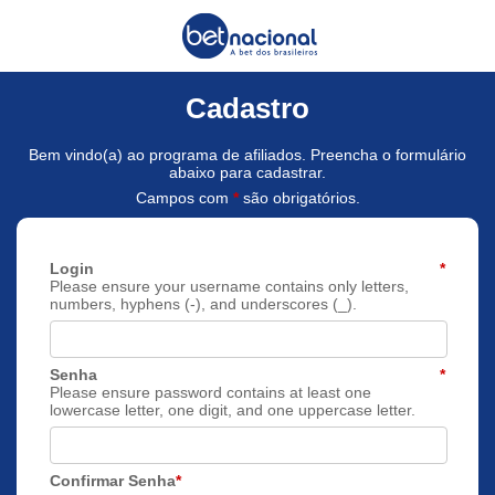
Cadastro
Bem vindo(a) ao programa de afiliados. Preencha o formulário
abaixo para cadastrar.
Campos com
*
são obrigatórios.
Login
*
Please ensure your username contains only letters,
numbers, hyphens (-), and underscores (_).
Senha
*
Please ensure password contains at least one
lowercase letter, one digit, and one uppercase letter.
Confirmar Senha
*